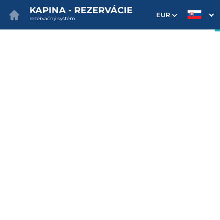
KAPINA - REZERVÁCIE
EUR
rezervačný systém
1. Výber pobytu
2. Doplnkové služby
3. Vaše údaje
Dátum príchodu
Dátum odchodu
Prosím vyberte
Prosím vyberte
Najvýhodnejšie ceny priamo
na webe